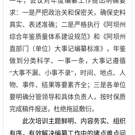
一年
，
会议
对
年度编纂工作提出明确要
求
：
一是
严把政治关和保密关，确保史料
真实、表述准确；
二是
严格执行《阿坝州
综合年鉴质量体系建设规范》和《阿坝州
直部门（单位）大事记编纂标准》，年鉴
做到分类科学、一事一条，大事记遵循
“
大事不漏、小事不录
”
，时间、地点、人
物、事件、结果等要素齐全；
三是
各单位
要明确分管领导和具体负责人，按时保质
完成稿件报送，杜绝拖延敷衍。
此次培训主题鲜明、内容务实、组织
有序，有效解决编纂工作中的堵点难点问