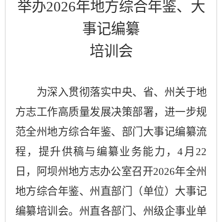
举办
2026
年
地方综合年鉴
、
大
事记
编纂
培训会
为深入贯彻落实中央、省、州关于地
方志工作高质量发展决策部署，进一步规
范全州地方综合年鉴、
部门
大事记编纂流
程，提升供稿与编纂业务能力，
4
月
22
日，阿坝州地方志
办公室
召开
2026
年全州
地方综合年鉴、州直部门（单位）大事记
编纂培训会
。
州直各部门、州级企事业单